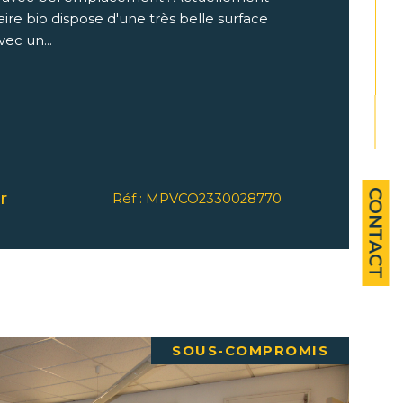
e bio dispose d'une très belle surface
ec un...
CONTACT
r
Réf : MPVCO2330028770
SOUS-COMPROMIS