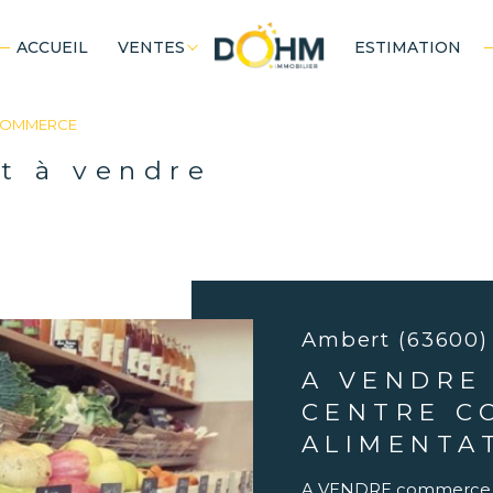
ACCUEIL
VENTES
ESTIMATION
 pro
terrains
Voir les
2
annonces
OMMERCE
uer
Estimer
rt à vendre
1
BUDGET
LOCALISATION
nnée
Ambert (63600)
A VENDRE
CENTRE C
ALIMENTA
A VENDRE commerce a