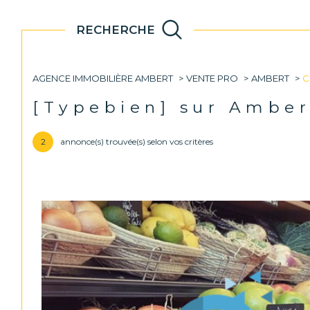
RECHERCHE
ancien
immo
AGENCE IMMOBILIÈRE AMBERT
VENTE PRO
AMBERT
C
Acheter
Lo
de l'immo
[typebien] sur Ambe
pro
2
annonce(s) trouvée(s) selon vos critères
TYPE DE COMMERCE
de l'ancien
à l'a
de l'immo pro
63600 - Ambert