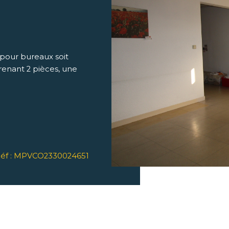
 pour bureaux soit
renant 2 pièces, une
éf : MPVCO2330024651