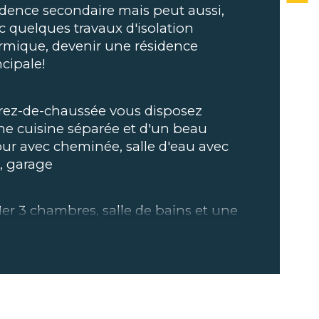
idence secondaire mais peut aussi, 
mbre de niveaux
c quelques travaux d'isolation 
rmique, devenir une résidence 
e
ncipale!
de salle de bains
rez-de-chaussée vous disposez 
ne cuisine séparée et d'un beau 
our avec cheminée, salle d'eau avec 
 garage
1er 3 chambres, salle de bains et une 
ce à aménager si besoin, au dessus 
 combles sont aménagés en dortoir
uffage central gaz de ville, reliée au 
 à l'égout.