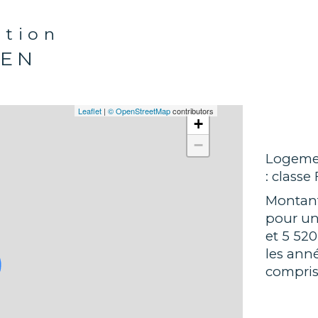
SAS F
Amber
ation
profe
IEN
Dôme 
Leaflet
|
© OpenStreetMap
contributors
+
Les 
−
bien
Logemen
Géo
: classe 
Montant
pour un
et 5 520
les ann
compris