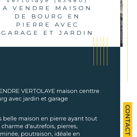
Vertolaye (63480)
A VENDRE MAISON
DE BOURG EN
PIERRE AVEC
GARAGE ET JARDIN
ENDRE VERTOLAYE maison centtre 
rg avec jardin et garage 
CONTACT
s belle maison en pierre ayant tout 
 charme d'autrefois, pierres, 
ristiques
Valeurs
mbre de pièces
minée, poutraison, idéale en 