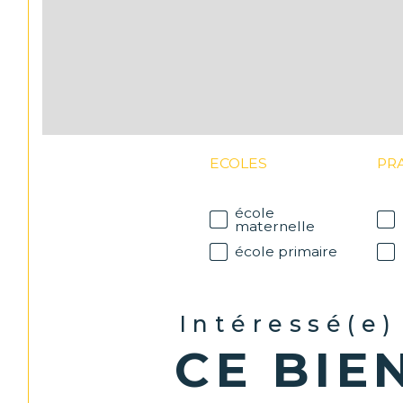
ECOLES
PR
école
maternelle
école primaire
Intéressé(e)
CE BIE