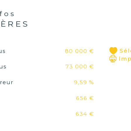
nfos
Un 
IÈRES
Pat
CL
Le 
Sél
us
80 000 €
age
Imp
acq
lus
73 000 €
ven
reur
9,59 %
Vou
affé
656 €
géo
de
634 €