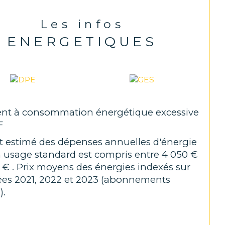
F Immobilier conseils 63, 10 place Saint Jean 63600 
t Gérant : Mr Faure Guillaume Numéro de carte 
Les infos
ssionnelle CPI 6301 2022 000 000 001- CCI de Puy de 
ENERGETIQUES
valable jusqu’a
u
23/11/
 2028
informations sur les risques auxquels ce 
 est exposé sont disponibles sur le site 
t à consommation énergétique excessive
risques
F
 estimé des dépenses annuelles d'énergie
 usage standard est compris entre 4 050 €
 € . Prix moyens des énergies indexés sur
ées 2021, 2022 et 2023 (abonnements
).