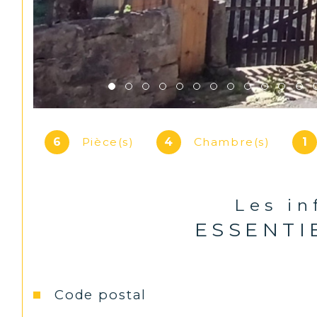
6
Pièce(s)
4
Chambre(s)
1
Les i
ESSENTI
Caractéristiques
Valeurs
Code postal