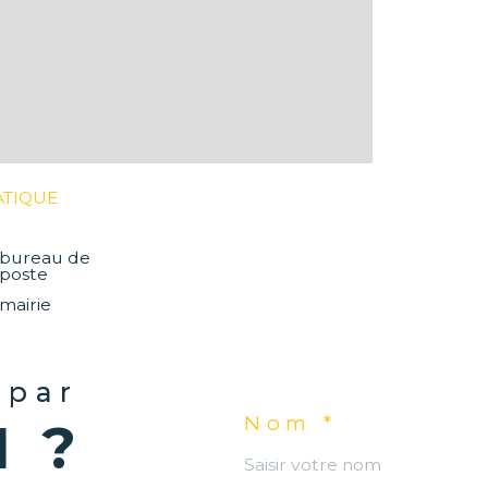
ATIQUE
bureau de
poste
mairie
 par
Nom *
N ?