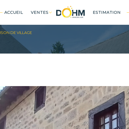
ACCUEIL
VENTES
ESTIMATION
 pro
terrains
Voir les
1
annonces
ISON DE VILLAGE
uer
Estimer
1
BUDGET
LOCALISATION
nnée
Vertolaye