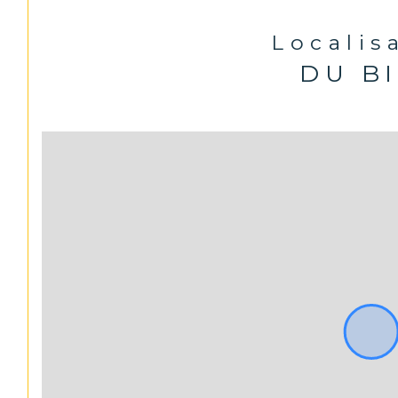
Localis
DU B