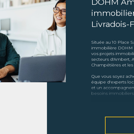
DOHM Ambe
immobilie
Livradois-F
Située au 10 Place 
immobilière DOHM v
vos projets immobili
secteurs d'Ambert, Ar
Champétières et les 
Que vous soyez ache
équipe d'experts lo
et un accompagneme
besoins immobiliers
Nos service
Vente et achat immo
acheter le bien idéal
suivi personnalisé.