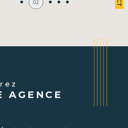
02
vrez
E AGENCE