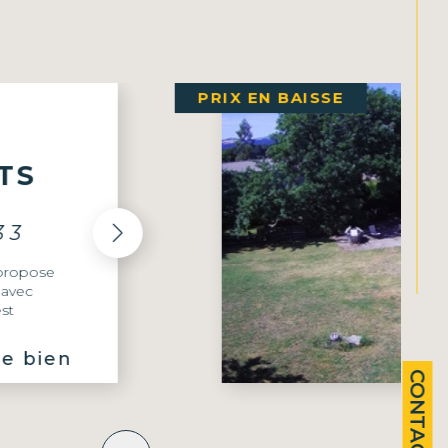
NOUVEAUTÉ
728
r à St
le bien
g : Maison
CONTACT
28 M² de