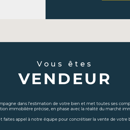
Location :
Découvrez
que nous couvrons, 
vous correspond.
Gestion locative :
Con
immobilier pour plus 
Gestion de patrimoi
constitution, la gest
immobilier avec des 
Vous êtes
Courtage immobilier
VENDEUR
obtenir les meilleu
projets immobiliers.
Pourquoi c
pagne dans l'estimation de votre bien et met toutes ses comp
Connaissance approf
tion immobilière précise, en phase avec la réalité du marché imm
implantation locale,
secteurs d'Ambert, 
t faites appel à notre équipe pour concrétiser la vente de votre b
vous offrir des conse