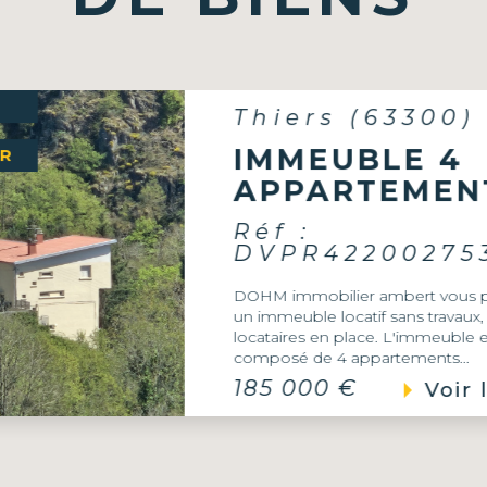
E
Saint-Pierre-du-
Champ (43810)
MAISON DE
BOURG AVEC
TERRAIN
ATTENANT
Réf :
FJVMA5760027
Nouveauté chez Dohm immobilie
137 000 €
Voir 
Pierre-du-Champ en centre bour
de bourg fin années 1800 sur 12
terrain . 122 M²...