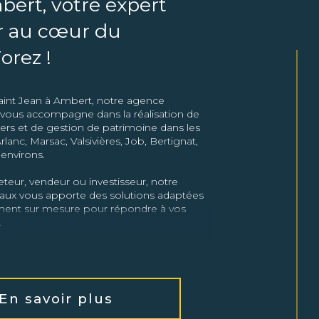
rt, votre expert
r au cœur du
orez !
Saint Jean à Ambert, notre agence
ous accompagne dans la réalisation de
ers et de gestion de patrimoine dans les
lanc, Marsac, Valsivières, Job, Bertignat,
environs.
teur, vendeur ou investisseur, notre
caux vous apporte des solutions adaptées
nt sur mesure pour répondre à vos
.
s
bilier :
Nous vous aidons à vendre ou
En savoir plus
 en vous offrant une expertise locale et un