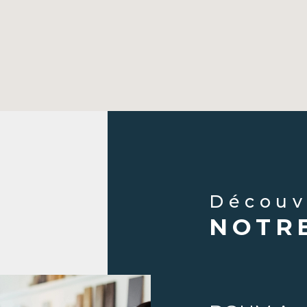
Décou
NOTR