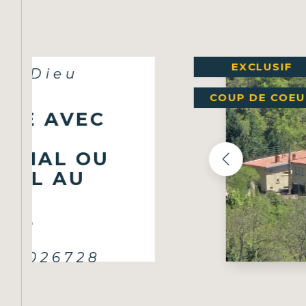
PRIX EN BAISS
(63300)
BLE 4
TEMENTS
20027533
 ambert vous propose
if sans travaux, avec
ce. L'immeuble est
artements...
Voir le bien