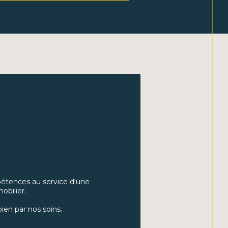
 nos offres de locations dans les secteurs
et trouvez la maison ou l’appartement qui
fiez-nous la gestion de votre bien
de tranquillité et une rentabilité optimale.
ne :
Nous vous accompagnons dans la
ion et l'optimisation de votre patrimoine
conseils avisés.
 :
Bénéficiez de notre expertise pour
res conditions de financement pour vos
hoisir DOHM Ambert ?
étences au service d'une
ondie du marché local :
Grâce à notre
obilier.
 nous connaissons parfaitement les
Arlanc, et les communes voisines, pour
ien par nos soins.
ils précis et adaptés.