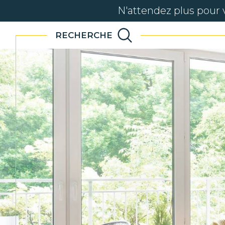
N'attendez plus pour 
RECHERCHE
ancien
immo
Acheter
Lo
de l'ancien
TYPE DE BIEN
de l'ancien
à l'a
de l'immo pro