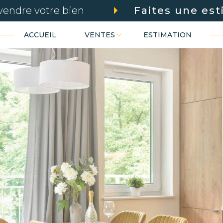
vendre votre bien
Faites une est
ACCUEIL
VENTES
ESTIMATION
Voir les
48
annonces
 pro
terrains
uer
Estimer
BUDGET
nnée