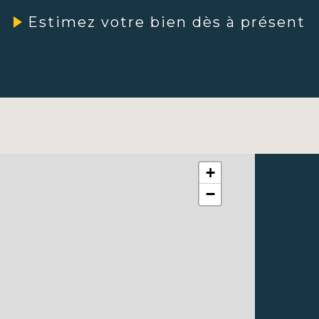
Accompagnement pe
Estimez votre bien dès à présent
service sur mesure, a
spécifiques.
Solutions globales :
votre patrimoine, 
votre projet immobil
Contactez-no
Place Saint 
laissez-nous
+
réalisation d
−
avec succès.