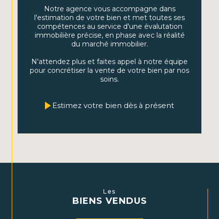
bien immobilier pour plus de tranquillité et une
Notre agence vous accompagne dans
rentabilité optimale.
l'estimation de votre bien et met toutes ses
compétences au service d'une évalutation
Gestion de patrimoine :
Nous vous accompagnons
immobilière précise, en phase avec la réalité
dans la constitution, la gestion et l'optimisation de
du marché immobilier.
votre patrimoine immobilier avec des conseils avisés.
N'attendez plus et faites appel à notre équipe
Courtage immobilier :
Bénéficiez de notre expertise
pour concrétiser la vente de votre bien par nos
pour obtenir les meilleures conditions de
soins.
financement pour vos projets immobiliers.
Estimez votre bien dès à présent
Pourquoi choisir DOHM
Ambert ?
Connaissance approfondie du marché local :
Grâce à
notre implantation locale, nous connaissons
parfaitement les secteurs d'Ambert, Arlanc, et les
communes voisines, pour vous offrir des conseils
précis et adaptés.
Les
BIENS VENDUS
Accompagnement personnalisé :
Chaque client
bénéficie d’un service sur mesure, avec un suivi