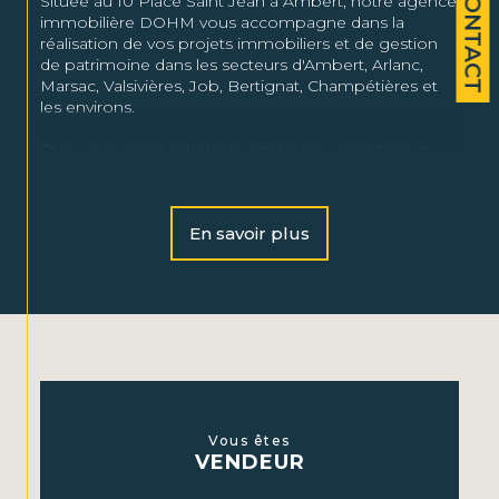
CONTACT
Située au 10 Place Saint Jean à Ambert, notre agence
immobilière DOHM vous accompagne dans la
réalisation de vos projets immobiliers et de gestion
de patrimoine dans les secteurs d'Ambert, Arlanc,
Marsac, Valsivières, Job, Bertignat, Champétières et
les environs.
Que vous soyez acheteur, vendeur ou investisseur,
notre équipe d'experts locaux vous apporte des
solutions adaptées et un accompagnement sur
mesure pour répondre à vos besoins immobiliers.
En savoir plus
Nos services
Vente et achat immobilier :
Nous vous aidons à
vendre ou acheter le bien idéal en vous offrant une
expertise locale et un suivi personnalisé.
Location :
Découvrez nos offres de locations dans les
secteurs que nous couvrons, et trouvez la maison ou
l’appartement qui vous correspond.
Vous êtes
VENDEUR
Gestion locative :
Confiez-nous la gestion de votre