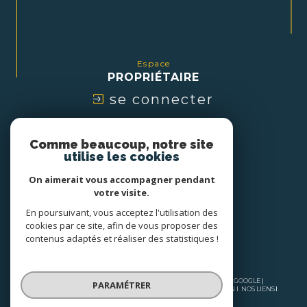
Espace
PROPRIÉTAIRE
se connecter
Nous
Comme beaucoup, notre site
ADHÉRONS
utilise les cookies
On aimerait vous accompagner pendant
votre visite.
En poursuivant, vous acceptez l'utilisation des
cookies par ce site, afin de vous proposer des
contenus adaptés et réaliser des statistiques !
© 2026 | TOUS DROITS RÉSERVÉS | TRADUCTION POWERED BY GOOGLE |
PARAMÉTRER
NOS HONORAIRES
PLAN DU SITE
MENTIONS LÉGALES
ADMIN
NOS LIENS
POLITIQUE RGPD
COOKIES