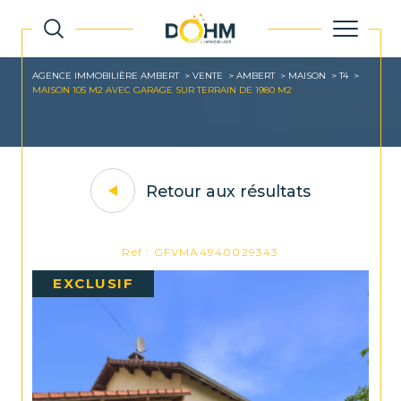
AGENCE IMMOBILIÈRE AMBERT
VENTE
AMBERT
MAISON
T4
MAISON 105 M2 AVEC GARAGE SUR TERRAIN DE 1980 M2
Retour aux résultats
Réf : GFVMA4940029343
EXCLUSIF