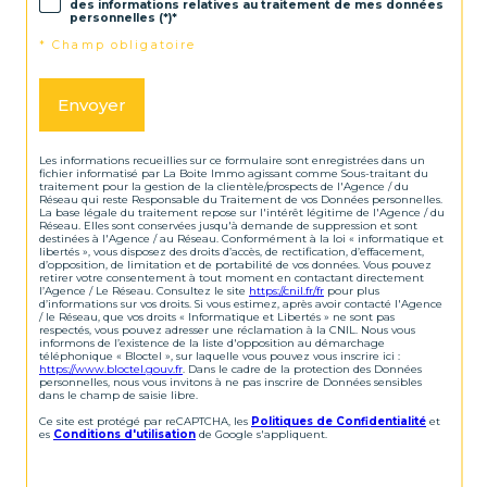
des informations relatives au traitement de mes données
personnelles (*)*
* Champ obligatoire
Envoyer
Les informations recueillies sur ce formulaire sont enregistrées dans un
fichier informatisé par La Boite Immo agissant comme Sous-traitant du
traitement pour la gestion de la clientèle/prospects de l'Agence / du
Réseau qui reste Responsable du Traitement de vos Données personnelles.
La base légale du traitement repose sur l'intérêt légitime de l'Agence / du
Réseau. Elles sont conservées jusqu'à demande de suppression et sont
destinées à l'Agence / au Réseau. Conformément à la loi « informatique et
libertés », vous disposez des droits d’accès, de rectification, d’effacement,
d’opposition, de limitation et de portabilité de vos données. Vous pouvez
retirer votre consentement à tout moment en contactant directement
l’Agence / Le Réseau. Consultez le site
https://cnil.fr/fr
pour plus
d’informations sur vos droits. Si vous estimez, après avoir contacté l'Agence
/ le Réseau, que vos droits « Informatique et Libertés » ne sont pas
respectés, vous pouvez adresser une réclamation à la CNIL. Nous vous
informons de l’existence de la liste d'opposition au démarchage
téléphonique « Bloctel », sur laquelle vous pouvez vous inscrire ici :
https://www.bloctel.gouv.fr
. Dans le cadre de la protection des Données
personnelles, nous vous invitons à ne pas inscrire de Données sensibles
dans le champ de saisie libre.
Ce site est protégé par reCAPTCHA, les
Politiques de Confidentialité
et
es
Conditions d'utilisation
de Google s'appliquent.