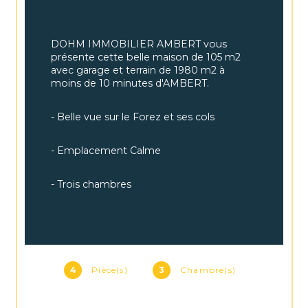
DOHM IMMOBILIER AMBERT vous 
présente cette belle maison de 105 m2 
avec garage et terrain de 1980 m2 à 
moins de 10 minutes d'AMBERT.
- Belle vue sur le Forez et ses cols
- Emplacement Calme
- Trois chambres
- Tout à l'égout
- Garage de 42 m2
4
Pièce(s)
3
Chambre(s)
Une visite virtuelle est disponible.